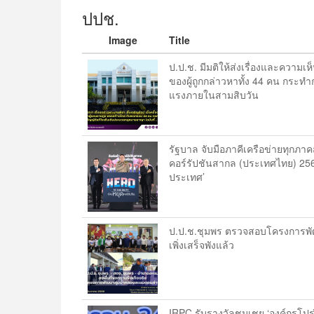
ปปช.
Image
Title
ป.ป.ช. มีมติให้ส่งเรื่องและความเ
ของผู้ถูกกล่าวหาทั้ง 44 คน กระ
แรงภายในสามสิบวัน
รัฐบาล จับมือภาคีเครือข่ายทุกภา
คอร์รัปชันสากล (ประเทศไทย) 256
ประเทศ’
ป.ป.ช.ชุมพร ตรวจสอบโครงการพั
เพิ่งเสร็จพังแล้ว
IRPC รับรางวัลชมเชย ‘องค์กรโปร่