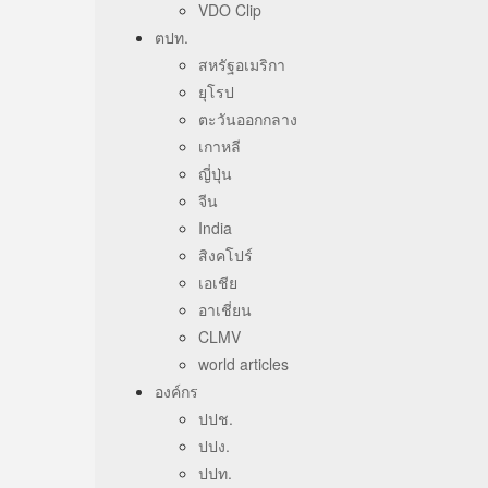
VDO Clip
ตปท.
สหรัฐอเมริกา
ยุโรป
ตะวันออกกลาง
เกาหลี
ญี่ปุ่น
จีน
India
สิงคโปร์
เอเชีย
อาเชี่ยน
CLMV
world articles
องค์กร
ปปช.
ปปง.
ปปท.