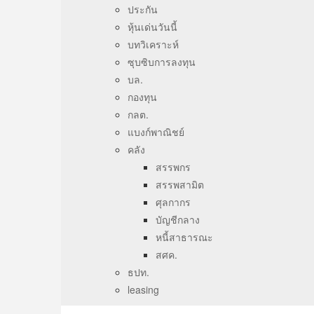
ประกัน
หุ้นเด่นวันนี้
บทวิเคราะห์
ซุบซิบการลงทุน
บล.
กองทุน
กลต.
แบงก์พาณิชย์
คลัง
สรรพกร
สรรพสามิต
ศุลกากร
บัญชีกลาง
หนี้สาธารณะ
สศค.
ธปท.
leasing