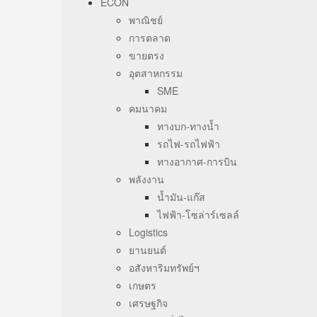
ECON
พาณิชย์
การตลาด
ขายตรง
อุตสาหกรรม
SME
คมนาคม
ทางบก-ทางน้ำ
รถไฟ-รถไฟฟ้า
ทางอากาศ-การบิน
พลังงาน
น้ำมัน-แก๊ส
ไฟฟ้า-โซล่าร์เซลล์
Logistics
ยานยนต์
อสังหาริมทรัพย์ฯ
เกษตร
เศรษฐกิจ