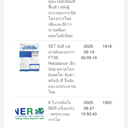
คอนโดมิเนียมที่
ฟื้นตัว หลังผู้
ประกอบการเปิด
โครงการใหม่
เพิ่มและมีการ
ขายสต็อก
คอนโดมิเนียม
SET ยังดี แต่
2025-
1818
อาจผันผวนจาก
09-19
FTSE
06:09:19
Rebalance เล็ก
น้อย ตลาดโลก
ยังสดใส–จับตา
ทรัมป์–สี จิ้นผิง
และงบประมาณ
ไทย
8 โบรกมั่นใจ
2025-
1952
NER แข็งแกร่ง
08-27
- ผลประกอบ
15:50:40
การโต