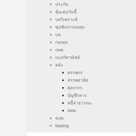
ประกัน
หุ้นเด่นวันนี้
บทวิเคราะห์
ซุบซิบการลงทุน
บล.
กองทุน
กลต.
แบงก์พาณิชย์
คลัง
สรรพกร
สรรพสามิต
ศุลกากร
บัญชีกลาง
หนี้สาธารณะ
สศค.
ธปท.
leasing