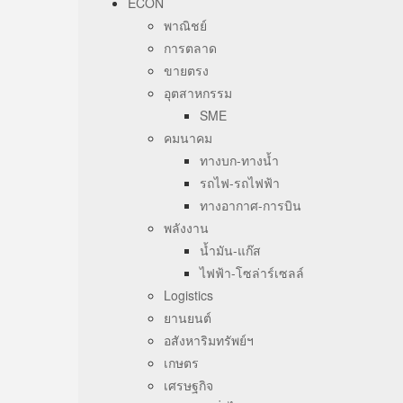
ECON
พาณิชย์
การตลาด
ขายตรง
อุตสาหกรรม
SME
คมนาคม
ทางบก-ทางน้ำ
รถไฟ-รถไฟฟ้า
ทางอากาศ-การบิน
พลังงาน
น้ำมัน-แก๊ส
ไฟฟ้า-โซล่าร์เซลล์
Logistics
ยานยนต์
อสังหาริมทรัพย์ฯ
เกษตร
เศรษฐกิจ