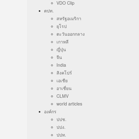
VDO Clip
ตปท.
สหรัฐอเมริกา
ยุโรป
ตะวันออกกลาง
เกาหลี
ญี่ปุ่น
จีน
India
สิงคโปร์
เอเชีย
อาเชี่ยน
CLMV
world articles
องค์กร
ปปช.
ปปง.
ปปท.