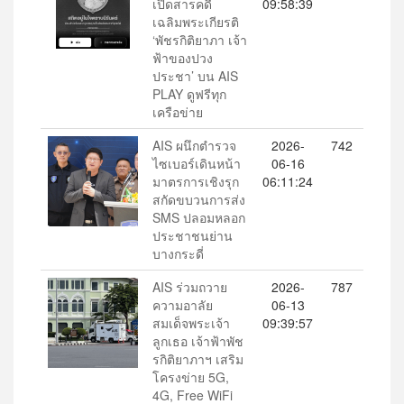
เปิดสารคดี
09:58:39
เฉลิมพระเกียรติ
‘พัชรกิติยาภา เจ้า
ฟ้าของปวง
ประชา’ บน AIS
PLAY ดูฟรีทุก
เครือข่าย
AIS ผนึกตำรวจ
2026-
742
ไซเบอร์เดินหน้า
06-16
มาตรการเชิงรุก
06:11:24
สกัดขบวนการส่ง
SMS ปลอมหลอก
ประชาชนย่าน
บางกระดี่
AIS ร่วมถวาย
2026-
787
ความอาลัย
06-13
สมเด็จพระเจ้า
09:39:57
ลูกเธอ เจ้าฟ้าพัช
รกิติยาภาฯ เสริม
โครงข่าย 5G,
4G, Free WiFi