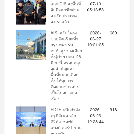
และ CIB ลงพื้นที่
07-10
จับมิจฉาชีพย่าน
05:16:53
อ.อรัญประเทศ
จ.สระแก้ว
AIS เสริมโครง
2026-
689
ข่ายอัจฉริยะทั่ว
06-27
กรุงเทพฯ รับ
10:21:25
ดาต้าสูงช่วงเลือก
ตั้งผู้ว่าฯ กทม. 28
มิ.ย. นี้ ครอบคลุม
จุดสำคัญและ
พื้นที่หน่วยเลือก
ตั้ง ให้ทุกการ
ติดตามข่าวสาร
เป็นไปอย่างต่อ
เนื่อง
EDTH ผนึกกำลัง
2026-
918
ทรูบิสิเนส-เอ้ก
06-26
ดิจิทัล-ซอฟต์
12:23:44
แบงก์ คอร์ป. ร่วม
ยกระดับ