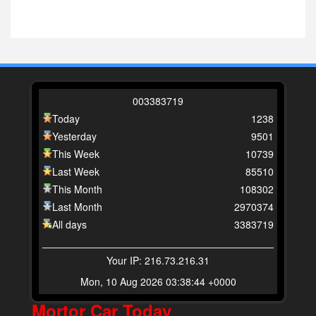
0
0
3
3
8
3
7
1
9
Today
1238
Yesterday
9501
This Week
10739
Last Week
85510
This Month
108302
Last Month
2970374
All days
3383719
Your IP: 216.73.216.31
Mon, 10 Aug 2026 03:38:44 +0000
Mortor Car Today