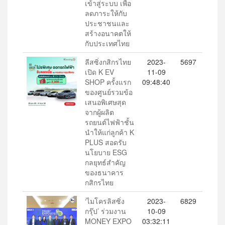
เข้าสู่ระบบ เพื่อ
ลดภาระให้กับ
ประชาชนและ
สร้างอนาคตให้
กับประเทศไทย
ลีสซิ่งกสิกรไทย
2023-
5697
เปิด K EV
11-09
SHOP ครั้งแรก
09:48:40
ของศูนย์รวมข้อ
เสนอพิเศษสุด
จากผู้ผลิต
รถยนต์ไฟฟ้าชั้น
นำให้แก่ลูกค้า K
PLUS สอดรับ
นโยบาย ESG
กลยุทธ์สำคัญ
ของธนาคาร
กสิกรไทย
‘ไมโครลิสซิ่ง
2023-
6829
กรุ๊ป’ ร่วมงาน
10-09
MONEY EXPO
03:32:11