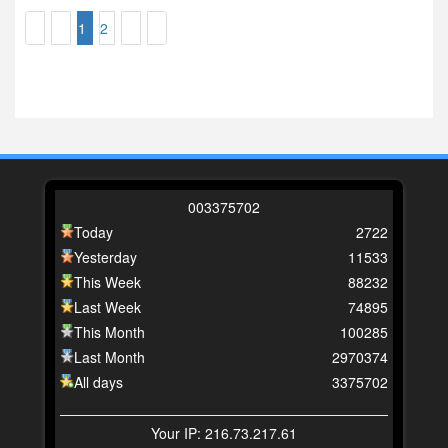
1
2
0
0
3
3
7
5
7
0
2
Today
2722
Yesterday
11533
This Week
88232
Last Week
74895
This Month
100285
Last Month
2970374
All days
3375702
Your IP: 216.73.217.61