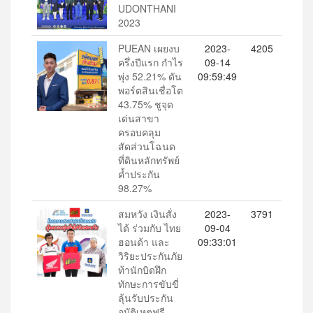
UDONTHANI
2023
PUEAN เผยงบ
2023-
4205
ครึ่งปีแรก กำไร
09-14
พุ่ง 52.21% ดัน
09:59:49
พอร์ตสินเชื่อโต
43.75% ชูจุด
เด่นสาขา
ครอบคลุม
สัดส่วนโฉนด
ที่ดินหลักทรัพย์
ค้ำประกัน
98.27%
สมหวัง เงินสั่ง
2023-
3791
ได้ ร่วมกับ ไทย
09-04
ฮอนด้า และ
09:33:01
วิริยะประกันภัย
ท้านักบิดฝึก
ทักษะการขับขี่
ลุ้นรับประกัน
อุบัติเหตุฟรี