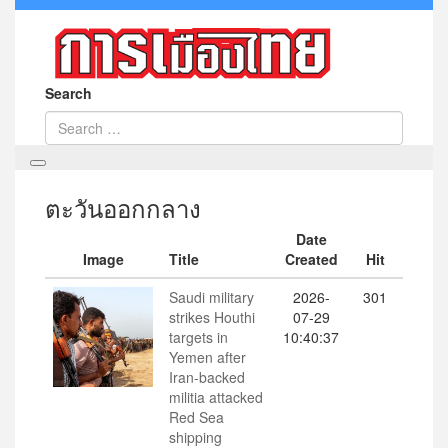
Search
ตะวันออกกลาง
Date
Image
Title
Created
Hit
Saudi military
2026-
301
strikes Houthi
07-29
targets in
10:40:37
Yemen after
Iran-backed
militia attacked
Red Sea
shipping