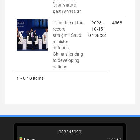
โรงแรมและ
อุตสาหกรรมยา
'Time to set the
2023-
4968
record
10-15
straight': Saudi
07:28:22
minister
defends
China's lending
to developing
nations
1 - 8 / 8 items
0
0
3
3
4
5
0
9
0
Today
10137