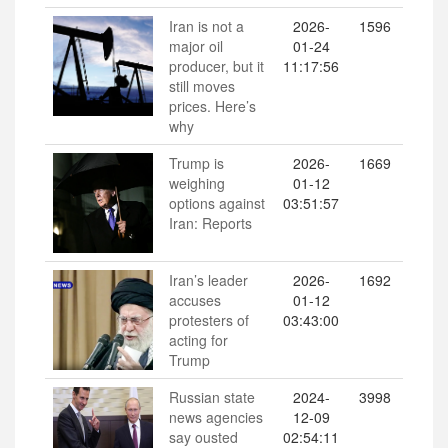
Iran is not a
2026-
1596
major oil
01-24
producer, but it
11:17:56
still moves
prices. Here’s
why
Trump is
2026-
1669
weighing
01-12
options against
03:51:57
Iran: Reports
Iran’s leader
2026-
1692
accuses
01-12
protesters of
03:43:00
acting for
Trump
Russian state
2024-
3998
news agencies
12-09
say ousted
02:54:11