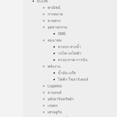
ECON
พาณิชย์
การตลาด
ขายตรง
อุตสาหกรรม
SME
คมนาคม
ทางบก-ทางน้ำ
รถไฟ-รถไฟฟ้า
ทางอากาศ-การบิน
พลังงาน
น้ำมัน-แก๊ส
ไฟฟ้า-โซล่าร์เซลล์
Logistics
ยานยนต์
อสังหาริมทรัพย์ฯ
เกษตร
เศรษฐกิจ