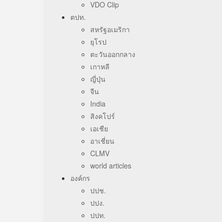
VDO Clip
ตปท.
สหรัฐอเมริกา
ยุโรป
ตะวันออกกลาง
เกาหลี
ญี่ปุ่น
จีน
India
สิงคโปร์
เอเชีย
อาเชี่ยน
CLMV
world articles
องค์กร
ปปช.
ปปง.
ปปท.