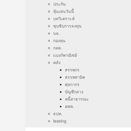
ประกัน
หุ้นเด่นวันนี้
บทวิเคราะห์
ซุบซิบการลงทุน
บล.
กองทุน
กลต.
แบงก์พาณิชย์
คลัง
สรรพกร
สรรพสามิต
ศุลกากร
บัญชีกลาง
หนี้สาธารณะ
สศค.
ธปท.
leasing