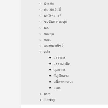
ประกัน
หุ้นเด่นวันนี้
บทวิเคราะห์
ซุบซิบการลงทุน
บล.
กองทุน
กลต.
แบงก์พาณิชย์
คลัง
สรรพกร
สรรพสามิต
ศุลกากร
บัญชีกลาง
หนี้สาธารณะ
สศค.
ธปท.
leasing