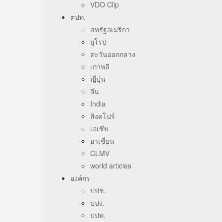
VDO Clip
ตปท.
สหรัฐอเมริกา
ยุโรป
ตะวันออกกลาง
เกาหลี
ญี่ปุ่น
จีน
India
สิงคโปร์
เอเชีย
อาเชี่ยน
CLMV
world articles
องค์กร
ปปช.
ปปง.
ปปท.