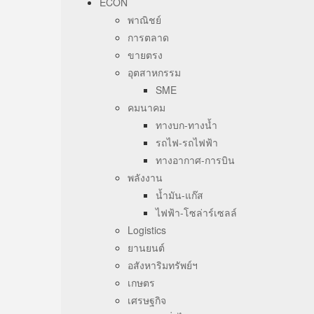
ECON
พาณิชย์
การตลาด
ขายตรง
อุตสาหกรรม
SME
คมนาคม
ทางบก-ทางน้ำ
รถไฟ-รถไฟฟ้า
ทางอากาศ-การบิน
พลังงาน
น้ำมัน-แก๊ส
ไฟฟ้า-โซล่าร์เซลล์
Logistics
ยานยนต์
อสังหาริมทรัพย์ฯ
เกษตร
เศรษฐกิจ