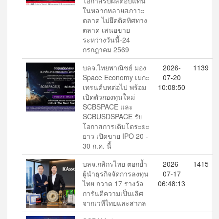
โอกาสรับผลตอบแทน
ในหลากหลายสภาวะ
ตลาด ไม่ยึดติดทิศทาง
ตลาด เสนอขาย
ระหว่างวันนี้-24
กรกฎาคม 2569
บลจ.ไทยพาณิชย์ มอง
2026-
1139
Space Economy เมกะ
07-20
เทรนด์บทต่อไป พร้อม
10:08:50
เปิดตัวกองทุนใหม่
SCBSPACE และ
SCBUSDSPACE รับ
โอกาสการเติบโตระยะ
ยาว เปิดขาย IPO 20 -
30 ก.ค. นี้
บลจ.กสิกรไทย ตอกย้ำ
2026-
1415
ผู้นำธุรกิจจัดการลงทุน
07-17
ไทย กวาด 17 รางวัล
06:48:13
การันตีความเป็นเลิศ
จากเวทีไทยและสากล