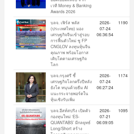
เวที Money & Banking
Awards 2026
บลจ. เฟิร์ส พลัส
2026-
1190
(ประเทศไทย) มอง
07-24
เศรษฐกิจจีนเข้าสู่รอบ
06:36:54
การฟื้นตัวใหม่ ชู FP
CNGLOV ลงทุนหุ้นจีน
คุณภาพ พร้อมโอกาส
เติบโตตามเศรษฐกิจ
โลก
บลจ.กรุงศรี ชี้
2026-
1174
เศรษฐกิจโลกครึ่งปีหลัง
07-24
ยังโต หนุนด้วยธีม AI
06:27:24
แนะกระจายพอร์ตใน
หุ้นเชิงรับเพิ่ม
บลจ.อีสท์สปริง เปิดตัว
2026-
1095
กองทุนใหม่ ‘ES-
07-21
QUANTABS’ มีกลยุทธ์
06:09:05
Long/Short สร้าง