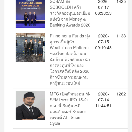
SCBAM ส่ง
2026-
1425
SCBGOLDH คว้า
07-17
รางวัลกองทุนยอดเยี่ยม
06:38:53
แห่งปี จาก Money &
Banking Awards 2026
Finnomena Funds มุ่ง
2026-
1138
สู่การเป็นผู้นำ
07-15
WealthTech Platform
09:10:48
ของไทย ปลดล็อกคน
นับล้าน ด้วยคำแนะนำ
การลงทุนที่'ใช่'มอง
โอกาสครึ่งปีหลัง 2026
ก้าวข้ามความผันผวน
หาผู้ชนะรอบใหม่
MFC เปิดตัวกองทุน M-
2026-
1282
SEMI ขาย IPO 15-21
07-14
ก.ค. นี้ ธีมหุ้นเซมิ
11:44:51
คอนดักเตอร์ รับเมกะ
เทรนด์ AI - Super
Cycle