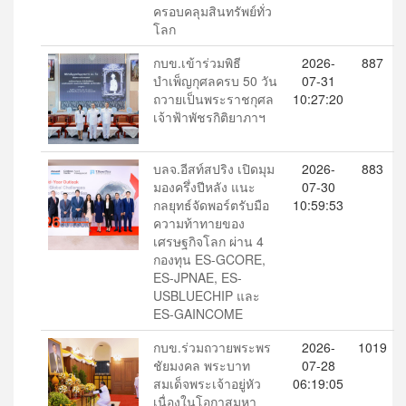
ครอบคลุมสินทรัพย์ทั่ว
โลก
กบข.เข้าร่วมพิธี
2026-
887
บำเพ็ญกุศลครบ 50 วัน
07-31
ถวายเป็นพระราชกุศล
10:27:20
เจ้าฟ้าพัชรกิติยาภาฯ
บลจ.อีสท์สปริง เปิดมุม
2026-
883
มองครึ่งปีหลัง แนะ
07-30
กลยุทธ์จัดพอร์ตรับมือ
10:59:53
ความท้าทายของ
เศรษฐกิจโลก ผ่าน 4
กองทุน ES-GCORE,
ES-JPNAE, ES-
USBLUECHIP และ
ES-GAINCOME
กบข.ร่วมถวายพระพร
2026-
1019
ชัยมงคล พระบาท
07-28
สมเด็จพระเจ้าอยู่หัว
06:19:05
เนื่องในโอกาสมหา