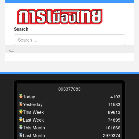
Search
0
0
3
3
7
7
0
8
3
Today
4103
Yesterday
11533
This Week
89613
Last Week
74895
This Month
101666
Last Month
2970374